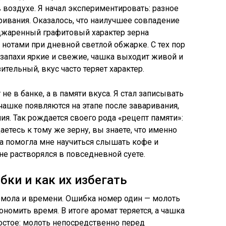
в воздухе. Я начал экспериментировать: разное
ивания. Оказалось, что наилучшее совпадение
поджаренный графитовый характер зерна
отами при дневной светлой обжарке. С тех пор
 запахи яркие и свежие, чашка выходит живой и
ительный, вкус часто теряет характер.
е в банке, а в памяти вкуса. Я стал записывать
чашке появляются на этапе после заваривания,
я. Так рождается своего рода «рецепт памяти»:
етесь к тому же зерну, вы знаете, что именно
ка помогла мне научиться слышать кофе и
 не растворялся в повседневной суете.
ки и как их избегать
мола и времени. Ошибка номер один — молоть
ономить время. В итоге аромат теряется, а чашка
остое: молоть непосредственно перед