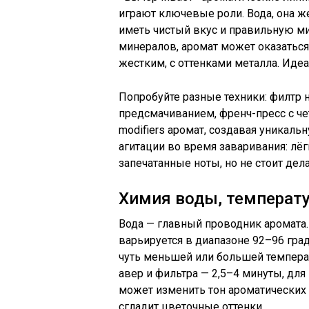
играют ключевые роли. Вода, она ж
иметь чистый вкус и правильную м
минералов, аромат может оказаться
жестким, с оттенками металла. Идеа
Попробуйте разные техники: филтр 
предсмачиванием, френч-пресс с ч
modifiers аромат, создавая уникаль
агитации во время заваривания: л
запечатанные ноты, но не стоит дел
Химия воды, температ
Вода — главный проводник аромата.
варьируется в диапазоне 92–96 гра
чуть меньшей или большей температу
авер и фильтра — 2,5–4 минуты, дл
может изменить тон ароматических
сгладит цветочные оттенки.