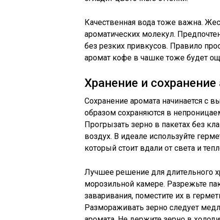
Качественная вода тоже важна. Жест
ароматических молекул. Предпочтен
без резких привкусов. Правило прос
аромат кофе в чашке тоже будет ощу
Хранение и сохранение
Сохранение аромата начинается с в
образом сохраняются в непроницае
Прогрызать зерно в пакетах без кла
воздух. В идеале используйте герм
который стоит вдали от света и тепл
Лучшее решение для длительного х
морозильной камере. Разрежьте пак
заваривания, поместите их в герме
Размораживать зерно следует медл
аромата. Не держите зерно в холод