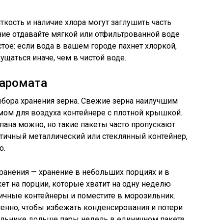
кость и наличие хлора могут заглушить часть
ие отдавайте мягкой или отфильтрованной воде
тое: если вода в вашем городе пахнет хлоркой,
щаться иначе, чем в чистой воде.
 аромата
ыбора хранения зерна. Свежие зерна наилучшим
мом для воздуха контейнере с плотной крышкой.
пана можно, но такие пакеты часто пропускают
етичный металлический или стеклянный контейнер,
о.
ранения — хранение в небольших порциях и в
ет на порции, которые хватит на одну неделю
тичные контейнеры и поместите в морозильник.
енно, чтобы избежать конденсирования и потери
ильнике дольше пары недель в единичном пакете,