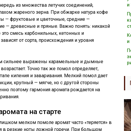
и
чередь из множества летучих соединений,
пахом жареного зерна. При обжарке натура кофе
П
ты — фруктовые и цветочные, средние —
к
е — древесные и пряные. Важно понять: никакой
с
ё это смесь карбонильных, кетонных и
К
зависят от сорта, происхождения и уровня
и
П
э
ем сильнее выражены карамельные и дымные
р
 возрастает. Точно так же помол определяет,
этапе кипения и заваривания. Мелкий помол дает
кции, крупный — мягче, но с другой стороны
енно поэтому гармония аромата рождается на
аривания.
аромата на старте
слишком мелком помоле аромат часто «теряется» в
я в резкие ноты ложной горечи. При большом