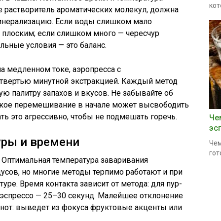
кот
е растворитель ароматических молекул, должна
инерализацию. Если воды слишком мало
 плоским; если слишком много — чересчур
льные условия — это баланс.
на медленном токе, аэропресса с
етвертью минутной экстракцией. Каждый метод
ную палитру запахов и вкусов. Не забывайте об
ёгкое перемешивание в начале может высвободить
ать это агрессивно, чтобы не подмешать горечь.
Че
эс
уры и времени
Чем
гот
 Оптимальная температура заваривания
дусов, но многие методы терпимо работают и при
ре. Время контакта зависит от метода: для пур-
я эспрессо — 25–30 секунд. Малейшее отклонение
 нот: выведет из фокуса фруктовые акценты или