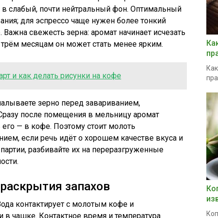
 в слабый, почти нейтральный фон. Оптимальный
вания; для эспрессо чаще нужен более тонкий
. Важна свежесть зерна: аромат начинает исчезать
Ка
к трём месяцам он может стать менее ярким.
пр
Как
-арт и как делать рисунки на кофе
пра
алываете зерно перед завариванием,
Сразу после помещения в мельницу аромат
ь его — в кофе. Поэтому стоит молоть
ием, если речь идёт о хорошем качестве вкуса и
 партии, разбивайте их на переразгруженные
ости.
 раскрытия запахов
Ко
из
Вода контактирует с молотым кофе и
Коп
 в чашке. Контактное время и температура