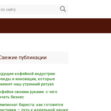
Свежие публикации
удущее кофейной индустрии:
ренды и инновации, которые
зменят наш утренний ритуал
офейня своими руками: с чего
ачать бизнес
емпионат бариста: как готовятся
частники — путь к идеальной чашке