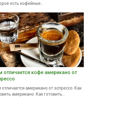
орое есть кофейные...
м отличается кофе американо от
прессо
 отличается американо от эспрессо. Как
овить американо. Как готовить...