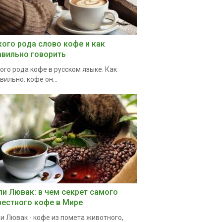
кого рода слово кофе и как
авильно говорить
ого рода кофе в русском языке. Как
вильно: кофе он...
пи Лювак: в чем секрет самого
вестного кофе в Мире
и Лювак - кофе из помета животного,