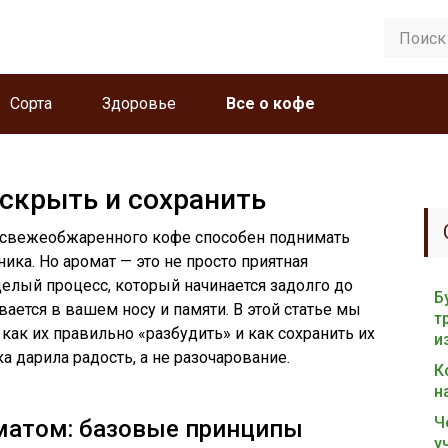
Сорта
Здоровье
Все о кофе
аскрыть и сохранить
ах свежеобжаренного кофе способен поднимать
ка. Но аромат — это не просто приятная
елый процесс, который начинается задолго до
Б
ивается в вашем носу и памяти. В этой статье мы
т
 как их правильно «разбудить» и как сохранить их
и
 дарила радость, а не разочарование.
К
н
Ч
оматом: базовые принципы
у