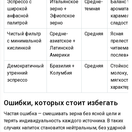
Эспрессо с
Итальянское
Средне-
Баланс те
широкой
зерно +
темная
аромата;
анфасной
Эфиопское
карамель
палитрой
зерно
сладость
Чистый фильтр
Средне-
Средняя
Ясная
с минимальной
азиатское +
прелесть,
кислинкой
Латинской
читаемая
Америки
послевку
Демократичный
Бразилия +
Средняя
Стойкост
утренний
Колумбия
молоку,
эспрессо
мягкость
характер
Ошибки, которых стоит избегать
Частая ошибка — смешивать зерна без ясной цели и
терять индивидуальность каждого источника. В таких
случаях напиток становится нейтральным, без ударной